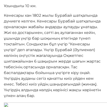
Ұзындығы 10 км.
Серіктестер
Кенесары хан 1802 жылы Бурабай шатқалында
дүниеге келген. Кенесары Бурабай шатқалында
орналасқан жабайы аңдарды аулауды ұнатады.
Құжаттар
Жиі өз достарымен, сәтті аң аулағаннан кейін,
ұшында үңгір бар шоқының етегінде түнеп
тоқтайтын. Сондықтан бұл үңгір "Кенесары
Байланыс
үңгірі" деп аталады. Үңгір Бурабай (Әулиекөл)
көлінің оңтүстік жағалауында Оқжетпес
шипажайынан 6 шақырым жерде шағын жартас
Адалдық алаңы
төбесінің ортасында орналасқан. Тас
баспалдақтары бойынша үңгірге кіру оңай.
Үңгірдің ауданы сегіз қанатты киіз үйден кем
Бірыңғай сөздік
емес. Төбесі киіз үйдің шаңырағындай (жинақ).
Үңгірдің алдында көлдің көрінісі жақсы көрінетін
үлкен алаң бар.
Нашар көретіндерге
арналған нұсқа