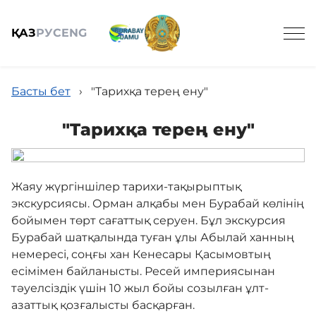
ҚАЗ
РУС
ENG
Басты бет
›
"Tарихқа терең ену"
"Tарихқа терең ену"
Жалпы мәліметтер
Жаяу жүргіншілер тарихи-тақырыптық
экскурсиясы. Орман алқабы мен Бурабай көлінің
Туризм
бойымен төрт сағаттық серуен. Бұл экскурсия
Бурабай шатқалында туған ұлы Абылай ханның
немересі, соңғы хан Кенесары Қасымовтың
Оқиғалар
есімімен байланысты. Ресей империясынан
тәуелсіздік үшін 10 жыл бойы созылған ұлт-
азаттық қозғалысты басқарған.
Байланыс