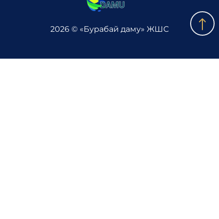
2026 © «Бурабай даму» ЖШС