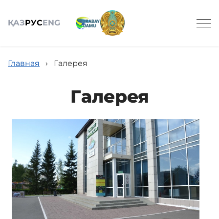
ҚАЗ
РУС
ENG
Главная
›
Галерея
Галерея
Общие сведения
Туризм
События
Партнёрам