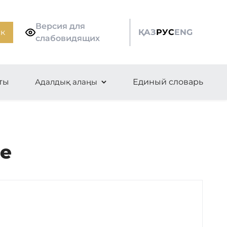
Версия для
к
ҚАЗ
РУС
ENG
слабовидящих
ты
Адалдық алаңы
Единый словарь
ве