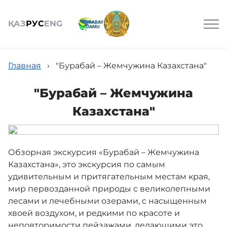
ҚАЗ
РУС
ENG
Главная
›
"Бурабай – Жемчужина Казахстана"
"Бурабай – Жемчужина
Казахстана"
Общие сведения
Туризм
Обзорная экскурсия «Бурабай – Жемчужина
Казахстана», это экскурсия по самым
удивительным и притягательным местам края,
События
мир первозданной природы с великолепными
лесами и лечебными озерами, с насыщенным
хвоей воздухом, и редкими по красоте и
Партнёрам
неповторимости пейзажами, делающими это